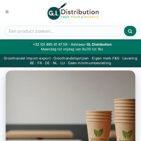
Overslaan naar inhoud
+32 (0) 495 41 41 59 - Adviseur
GL Distribution
Maandag tot vrijdag van 8u30 tot 16u
Groothandel import-export · Groothandelsprijzen · Eigen merk F&G · Levering
BE · FR · DE · NL · LU · Geen minimumbestelling