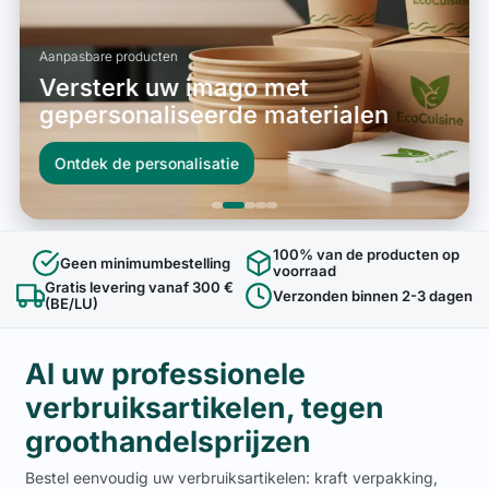
Aanpasbare producten
Versterk uw imago met
gepersonaliseerde materialen
Ontdek de personalisatie
100% van de producten op
Geen minimumbestelling
voorraad
Gratis levering vanaf 300 €
Verzonden binnen 2-3 dagen
(BE/LU)
Al uw professionele
verbruiksartikelen, tegen
groothandelsprijzen
Bestel eenvoudig uw verbruiksartikelen: kraft verpakking,