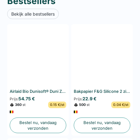
Bestsellers
Bekijk alle bestsellers
Airlaid Bio Dunisoft® Duni Zwart Servetten 40x40 cm 360PCS
Bakpapier F&G Silicone 2 zijden – 400×600 mm – 500 Vellen
54.75 €
22.9 €
Prijs:
Prijs:
360
st
0.15 €/st
500
st
0.04 €/st
Bestel nu, vandaag
Bestel nu, vandaag
verzonden
verzonden