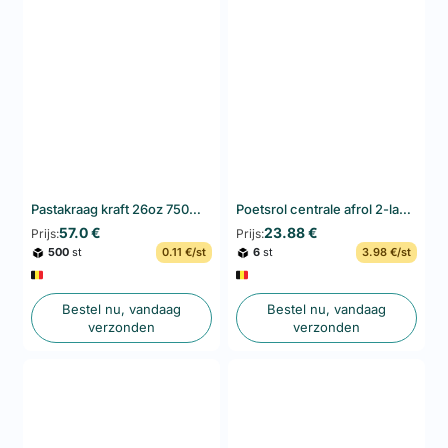
Pastakraag kraft 26oz 750ml 500pcs – voedselverpakking
Poetsrol centrale afrol 2-laags wit – F&G – 6 rollen
57.0 €
23.88 €
Prijs:
Prijs:
500
st
0.11 €/st
6
st
3.98 €/st
Bestel nu, vandaag
Bestel nu, vandaag
verzonden
verzonden