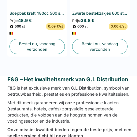
Soepbak kraft 480cc 500 st – voedselverpakking
Zwarte bestekzakjes 600 stuks
48.9 €
39.8 €
Prijs:
Prijs:
500
st
0.09 €/st
600
st
0.06 €/st
Bestel nu, vandaag
Bestel nu, vandaag
verzonden
verzonden
F&G – Het kwaliteitsmerk van G.L Distribution
F&G is het exclusieve merk van G.L Distribution, symbool van
betrouwbaarheid, prestaties en professionele kwaliteitseisen.
Met dit merk garanderen wij onze professionele klanten
(restaurants, hotels, cafés) zorgvuldig geselecteerde
producten, die voldoen aan de hoogste normen van de
voedingssector en de industrie.
Onze missie: kwaliteit bieden tegen de beste prijs, met een
snelle service dicht bij onze klanten.