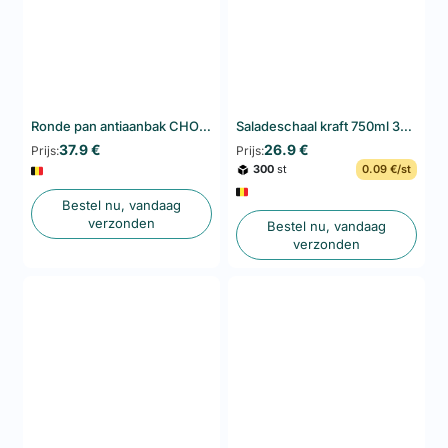
Ronde pan antiaanbak CHOC ACCESS De Buyer 28 cm
Saladeschaal kraft 750ml 300 stuks – voedselverpakking
37.9 €
26.9 €
Prijs:
Prijs:
300
st
0.09 €/st
Bestel nu, vandaag
verzonden
Bestel nu, vandaag
verzonden