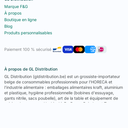
Marque F&G
À propos
Boutique en ligne
Blog
Produits personnalisables
Paiement 100 % sécurisé
À propos de GL Distribution
GL Distribution (gldistribution.be) est un grossiste-importateur
belge de consommables professionnels pour l'HORECA et
l'industrie alimentaire : emballages alimentaires kraft, aluminium
et plastique, hygiène professionnelle (bobines d'essuyage,
gants nitrile, sacs poubelle), art de la table et équipement de
cuisine des marques Hoshizaki, De Buyer, Pujadas et Tournus.
Depuis son entrepôt de 1 300 m² à Fernelmont (province de
Namur), GL Distribution livre la Belgique, le Luxembourg, la
France, l'Allemagne, les Pays-Bas et l'Espagne : 671 références
en stock permanent, prix de gros sans minimum de commande,