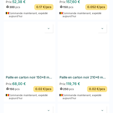
52,38
€
157,60
€
Prix:
Prix:
0.17 €/pcs
0.052 €/pcs
300
pcs
150
pcs
Commande maintenant, expédié
Commande maintenant, expédié
aujourd’hui
aujourd’hui
Paille en carton noir 150×8 mm – Carton de 20×150pcs (3000 pcs)
Paille en carton noir 210x6 mm 24x250pcs (6000 pcs)
68,00
€
119,76
€
Prix:
Prix:
0.02 €/pcs
0.02 €/pcs
150
pcs
250
pcs
Commande maintenant, expédié
Commande maintenant, expédié
aujourd’hui
aujourd’hui