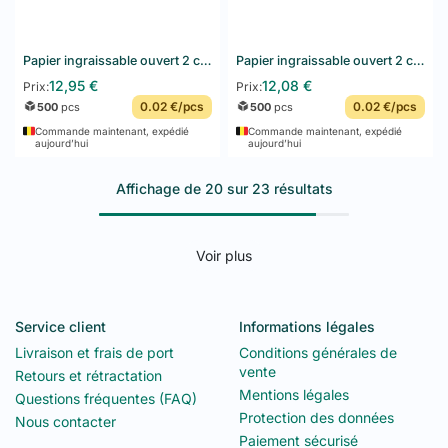
Papier ingraissable ouvert 2 côtés Fast Food "TIMES" 35 G/M2 16x16,5 cm Blanc Parch.ingraissable 500 unités
Papier ingraissable ouvert 2 côtés Fast Food "TIMES" 35 G/M2 17x18 cm Blanc Parch.ingraissable 500 unités
12,95
€
12,08
€
Prix:
Prix:
0.02 €/pcs
0.02 €/pcs
500
pcs
500
pcs
Commande maintenant, expédié
Commande maintenant, expédié
aujourd’hui
aujourd’hui
Affichage de 20 sur 23 résultats
Voir plus
Service client
Informations légales
Livraison et frais de port
Conditions générales de
vente
Retours et rétractation
Mentions légales
Questions fréquentes (FAQ)
Protection des données
Nous contacter
Paiement sécurisé