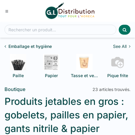
Se rendre au contenu
Emballage et hygiène
See All
Paille
Papier
Tasse et verre
Pique frite
Boutique
23 articles trouvés.
Produits jetables en gros :
gobelets, pailles en papier,
gants nitrile & papier