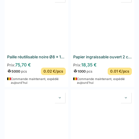
Paille réutilisable noire Ø8 × 150 mm – 20 x 250 pièces (5000pcs)
Papier ingraissable ouvert 2 côtés Fast Food "TIMES" 32 G/M2 13x14 cm Blanc Parch.ingraissable 1000 unités
75,70
€
18,35
€
Prix:
Prix:
0.02 €/pcs
0.01 €/pcs
5000
pcs
1000
pcs
Commande maintenant, expédié
Commande maintenant, expédié
aujourd’hui
aujourd’hui