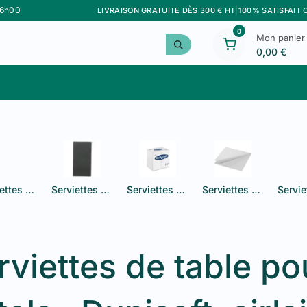
16h00
LIVRAISON GRATUITE DÈS 300 € HT
|
100% SATISFAIT
0
Mon panier
0,00
€
Meilleurs Ventes
Personnalisation
Marque F&G
Serviettes Airlaid pliage 1/8
Serviettes Ecolabel
Serviettes blanches 2 plis
Serviettes blanches 3 plis
rviettes de table po