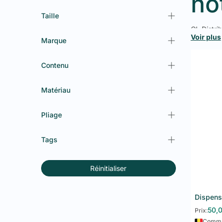
hô
Taille
GL Distr
Voir plus
collectiv
Marque
existe da
Ser
Contenu
pr
Matériau
Les servi
Pliage
offrent u
Form
Tags
Cond
Colo
Cert
Réinitialiser
Les servi
la qualité
Serv
50,
Prix:
Comman