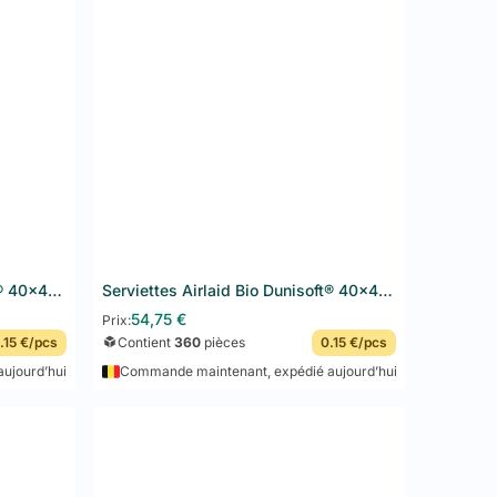
 / service rapide) et
40x40 cm
(repas / restaurant). Les
 1/8 (plus élégant, adapté aux pochettes à couverts). Le
r carton.
go de mon restaurant ?
o, le nom de votre établissement ou un design sur
ndez-vous sur notre page
Produits personnalisables
pour
Serviettes Airlaid Bio Dunisoft® 40x40 cm 360PCS Fuchsia
Serviettes Airlaid Bio Dunisoft® 40x40 cm 360PCS Greige
54,75
€
Prix:
.15 €/pcs
Contient
360
pièces
0.15 €/pcs
ujourd’hui
Commande maintenant, expédié aujourd’hui