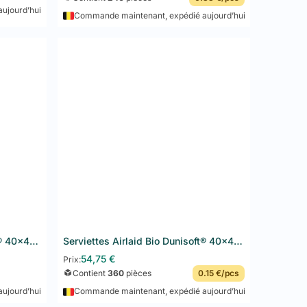
ujourd’hui
Commande maintenant, expédié aujourd’hui
cellent rapport qualité-prix :
onomique pour snacks, cafétérias et restauration
s en 33x33 cm et 40x40 cm, nombreux coloris (blanc,
termédiaire, bonne tenue et douceur. Cartons de 2,000
c votre logo
ez votre logo, le nom de votre restaurant ou un visuel
écouvrir les options de personnalisation.
on pour vos serviettes
Serviettes Airlaid Bio Dunisoft® 40x40 cm 360PCS Blanches
Serviettes Airlaid Bio Dunisoft® 40x40 cm 360PCS Bleu Foncé
54,75
€
Prix:
 Dunisoft (premium)
Contient
360
pièces
0.15 €/pcs
ujourd’hui
Commande maintenant, expédié aujourd’hui