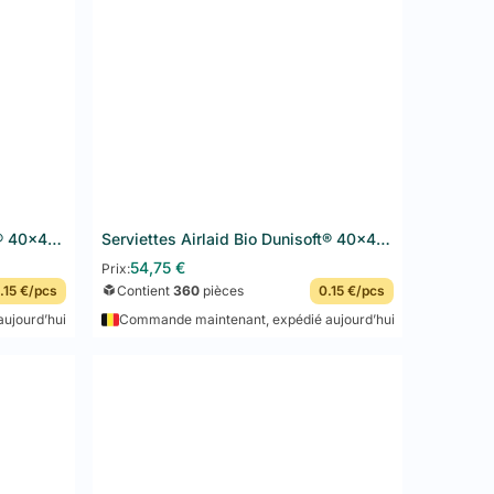
Serviettes Airlaid Bio Dunisoft® 40x40 cm 360PCS Honey
Serviettes Airlaid Bio Dunisoft® 40x40 cm 360PCS Jaune
54,75
€
Prix:
.15 €/pcs
Contient
360
pièces
0.15 €/pcs
ujourd’hui
Commande maintenant, expédié aujourd’hui