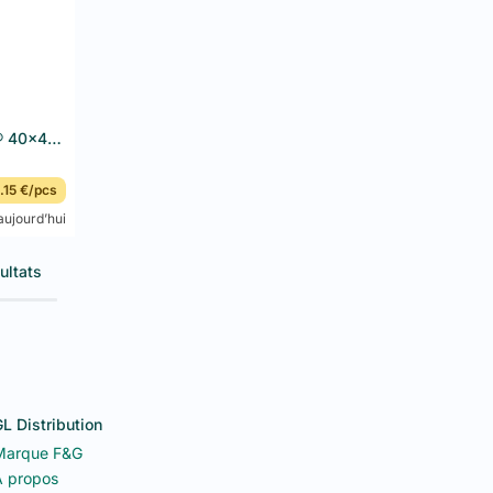
Serviettes Airlaid Bio Dunisoft® 40x40 cm 360PCS Natural Brown
.15 €/pcs
ujourd’hui
ultats
L Distribution
Marque F&G
 propos