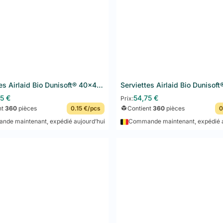
Serviettes Airlaid Bio Dunisoft® 40x40 cm 360PCS Kiwi
Ajouter au panier
75
€
54,75
€
Prix:
nt
360
pièces
0.15 €/pcs
Contient
360
pièces
0
de maintenant, expédié aujourd’hui
Commande maintenant, expédié a