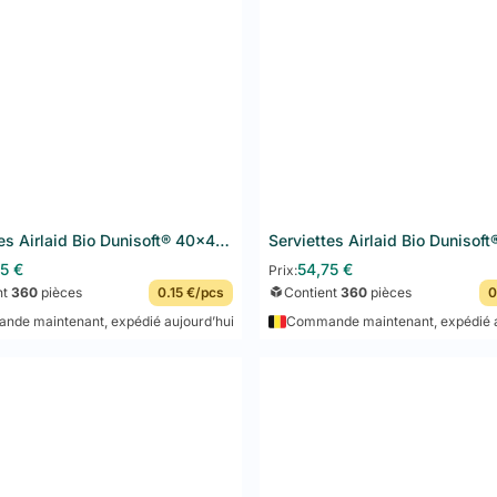
Serviettes Airlaid Bio Dunisoft® 40x40 cm 360PCS Grey Granite
75
€
54,75
€
Prix:
nt
360
pièces
0.15 €/pcs
Contient
360
pièces
0
de maintenant, expédié aujourd’hui
Commande maintenant, expédié a