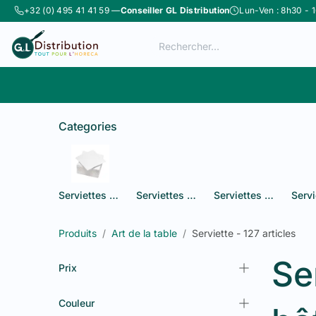
Se rendre au contenu
+32 (0) 495 41 41 59 —
Conseiller GL Distribution
Lun-Ven : 8h30 - 
Boutique
Catégories
Categories
Serviettes 1 pli
Serviettes Airlaid blanches
Serviettes Airlaid couleurs
Produits
Art de la table
Serviette
- 127 articles
Se
Prix
Couleur