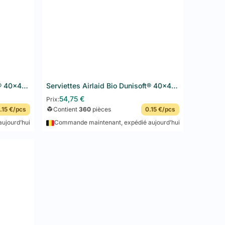
Serviettes Airlaid Bio Dunisoft® 40x40 cm 360PCS Leaf Green
Serviettes Airlaid Bio Dunisoft® 40x40 cm 360PCS Mellow Rose
54,75
€
Prix:
.15 €/pcs
Contient
360
pièces
0.15 €/pcs
ujourd’hui
Commande maintenant, expédié aujourd’hui