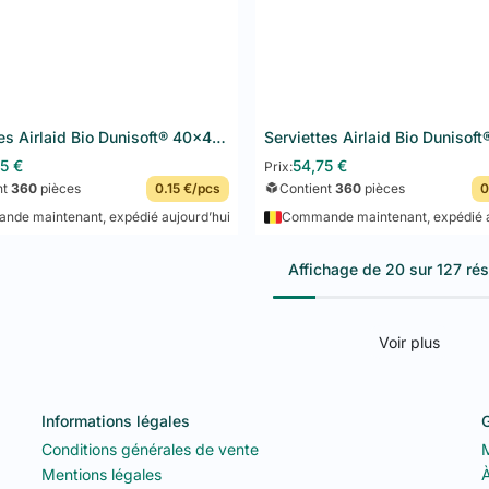
Serviettes Airlaid Bio Dunisoft® 40x40 cm 360PCS Mint Blue
75
€
54,75
€
Prix:
nt
360
pièces
0.15 €/pcs
Contient
360
pièces
0
de maintenant, expédié aujourd’hui
Commande maintenant, expédié a
Affichage de 20 sur 127 rés
Voir plus
Informations légales
G
Conditions générales de vente
Mentions légales
À