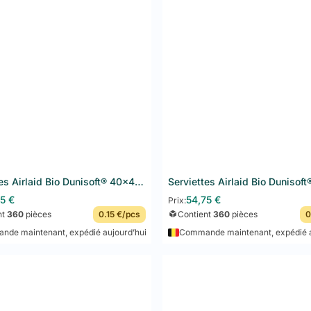
 formats de serviettes proposez-vous ?
osons deux formats standards professionnels :
33x33 cm
(cocktail
s existent en pliage 1/4 (standard) et certaines références en pliage
nement va de 360 pièces (Dunisoft) à 2 000 pièces (papier 2 plis) pa
on personnaliser les serviettes avec le lo
istribution propose la personnalisation des serviettes avec votre log
'est un excellent moyen de renforcer votre identité de marque. Re
 les options et demander un devis gratuit.
Serviettes Airlaid Bio Dunisoft® 40x40 cm 360PCS Dark Green
75
€
54,75
€
Prix:
nt
360
pièces
0.15 €/pcs
Contient
360
pièces
0
de maintenant, expédié aujourd’hui
Commande maintenant, expédié a