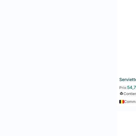
Quels
Nous prop
serviette
condition
Peut-
Oui, GL D
mesure. C
découvrir
54,
Prix:
Contie
Comman