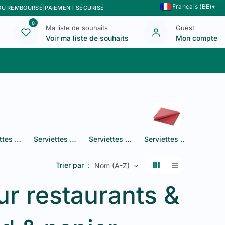
Français (BE)
▾
 OU REMBOURSÉ
|
PAIEMENT SÉCURISÉ
0
Ma liste de souhaits
Guest
Voir ma liste de souhaits
Mon compte
Blog
Nous contacter
Serviettes blanches 3 plis 1/8
Serviettes couleur 3 plis 1/8
Serviettes couleurs 2 plis
Serviettes couleurs 3 plis
Trier par :
Nom (A-Z)
ur restaurants &