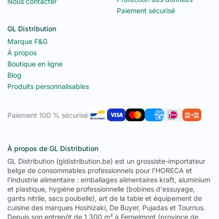
Utilisations en Cuisine,
Nous contacter
Paiement sécurisé
Pâtisserie & Bar
GL Distribution
Le
chalumeau de cuisine professionnel
est un outil polyvalent
Marque F&G
utilisé quotidiennement par les chefs et les professionnels de la
À propos
pâtisserie :
Boutique en ligne
Pâtisserie
– Crème brûlée, meringues, fruits caramélisés,
Blog
travail du sucre et du chocolat
Produits personnalisables
Cuisine
– Finition des viandes et du poulpe après cuisson
sous vide, brûlage de la peau des tomates et des
poivrons, gratinage des fromages
Paiement 100 % sécurisé
Bar & Mixologie
– Caraméliser le sucre, torréfier agrumes
et épices, fumage léger des zestes pour les cocktails
Découvrez notre gamme complète de
accessoires de cuisine
À propos de GL Distribution
professionnelle
:
poêles
,
sauteuses
et
outils de pâtisserie
.
GL Distribution (gldistribution.be) est un grossiste-importateur
Besoin d'un conseil ?
Contactez-nous
au
+32 (0) 495 41 41 59
.
belge de consommables professionnels pour l'HORECA et
Questions Fréquentes —
l'industrie alimentaire : emballages alimentaires kraft, aluminium
et plastique, hygiène professionnelle (bobines d'essuyage,
Chalumeau de Cuisine
gants nitrile, sacs poubelle), art de la table et équipement de
cuisine des marques Hoshizaki, De Buyer, Pujadas et Tournus.
Quel gaz utilise le chalumeau de cuisine
Depuis son entrepôt de 1 300 m² à Fernelmont (province de