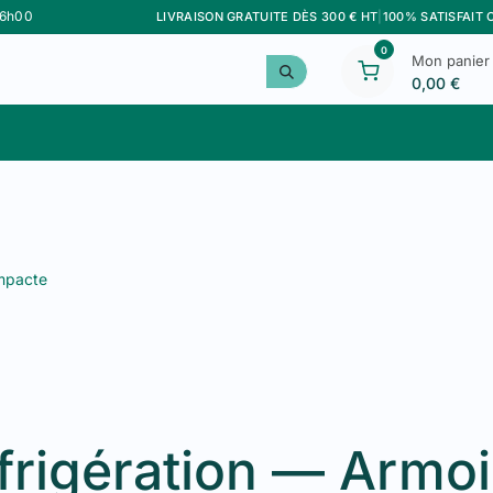
16h00
LIVRAISON GRATUITE DÈS 300 € HT
|
100% SATISFAIT
0
Mon panier
0,00
€
Meilleurs Ventes
Personnalisation
Marque F&G
frigération — Armoi