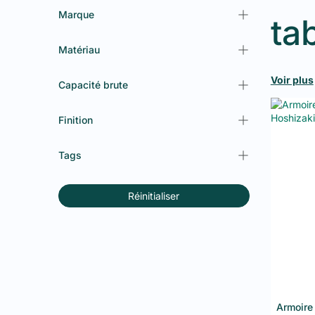
Marque
ta
Matériau
pr
Voir plus
Capacité brute
GL Distr
Finition
boulanger
Armoires 
Tags
appareil 
Arm
Réinitialiser
Nos
armo
Disponible
précision.
Armo
lait
Armo