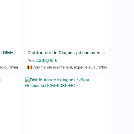
 HACCP ?
CCP et à la réglementation européenne pour la
e LED, de systèmes de refroidissement ventilé pour une
e. Chaque appareil est livré avec sa documentation de
? Qu'en est-il de l'installation ?
e et le Luxembourg. Les armoires et tables réfrigérées
Distributeur de Glace Hoshizaki DIM-40DE-HC
Distributeur de Glaçons / d’eau avec bouton poussoir Hoshizaki DCM-120KE-P-HC
Ajouter au panier
ce ou une installation à l'étage, contactez-nous au
+32
5.333,00
€
Prix:
200L sont en stock permanent et expédiées rapidement.
ujourd’hui
Commande maintenant, expédié aujourd’hui
200L ?
moire 600L
(une porte) convient aux petits restaurants,
 1200L
(deux portes) est recommandée pour les
ives nécessitant une grande capacité de stockage. En cas
nts