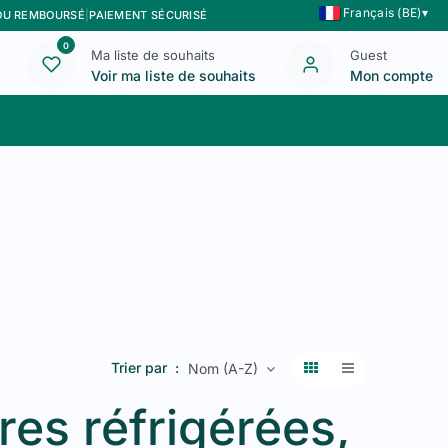
Français (BE)
▾
 OU REMBOURSÉ
|
PAIEMENT SÉCURISÉ
0
Ma liste de souhaits
Guest
Voir ma liste de souhaits
Mon compte
Blog
Nous contacter
Trier par :
Nom (A-Z)
res réfrigérées,