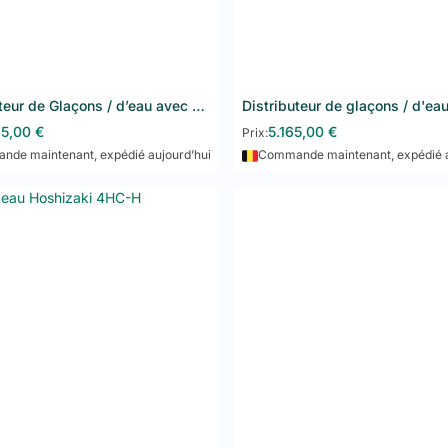
pements performants, économes en énergie et faciles d'entretien
aison rapide et service fiable en Belgique et au Luxembourg
quipement de réfrigération GL Distribution
, gardez vos produits
fra
nce de votre cuisine professionnelle
.
Distributeur de Glaçons / d’eau avec bouton poussoir Hoshizaki DCM-60KE-P-HC
Ajouter au panier
Ajouter au panier
85,00
€
5.165,00
€
Prix:
de maintenant, expédié aujourd’hui
Commande maintenant, expédié a