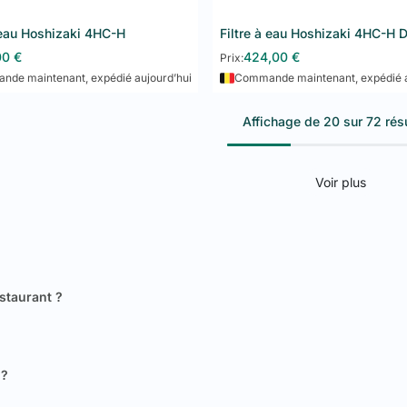
 eau Hoshizaki 4HC-H
Ajouter au panier
Ajouter au panier
00
€
424,00
€
Prix:
de maintenant, expédié aujourd’hui
Commande maintenant, expédié a
Affichage de 20 sur 72 rés
Voir plus
estaurant ?
 ?