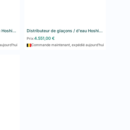
is, sûrs et attrayants
tout en optimisant la
Distributeur de glaçons / d'eau Hoshizaki DCM-120KE-HC
Distributeur de glaçons / d'eau Hoshizaki DCM-60KE-HC
Ajouter au panier
4.551,00
€
Prix:
ujourd’hui
Commande maintenant, expédié aujourd’hui