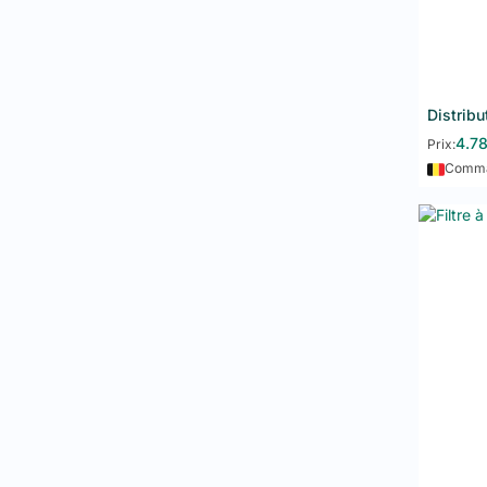
Équi
Livr
Avec
l'é
performa
4.7
Prix:
Comman