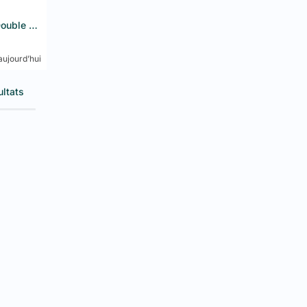
Filtre à eau Hoshizaki 4HC-H Double avec kit d'installation
ujourd’hui
ultats