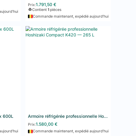
200L
.
1.791,50
€
Prix:
Contient
1
pièces
ujourd’hui
tion homogène de la température, de portes à fermeture
Commande maintenant, expédié aujourd’hui
formes aux normes HACCP et bénéficient de la garantie
s professionnelles
paration en cuisine professionnelle. Disponibles en
le service tout en maintenant la chaîne du froid.
travail en inox. Idéal pour la préparation, le dressage
spécialement conçues pour pizzas, sandwichs, salades
frigéré des ingrédients.
 des pizzerias, sandwicheries et restaurants de salades
nnelles
ox 600L
Armoire réfrigérée professionnelle Hoshizaki Compact K420 — 265 L
Ajouter au panier
1.580,00
€
Prix:
rofessionnelles Hoshizaki
une référence mondiale
roduisent des glaçons uniformes en grande quantité,
ujourd’hui
Commande maintenant, expédié aujourd’hui