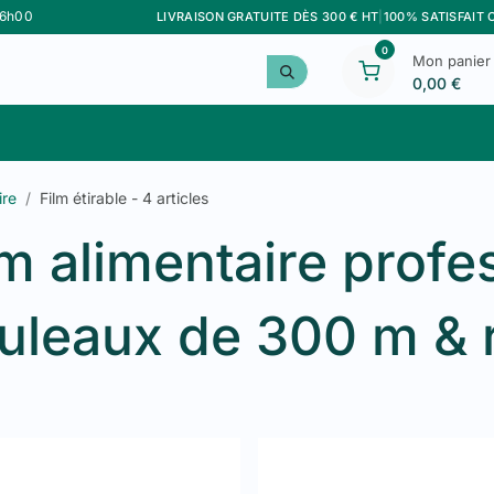
16h00
LIVRAISON GRATUITE DÈS 300 € HT
|
100% SATISFAIT
0
Mon panier
0,00
€
Meilleurs Ventes
Personnalisation
Marque F&G
ire
Film étirable
- 4 articles
lm alimentaire profe
uleaux de 300 m & 
apmaster
bution propose du
film alimentaire professionnel
en deux formats d