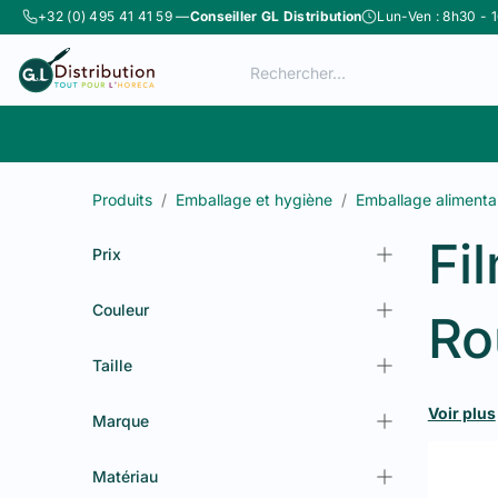
Se rendre au contenu
+32 (0) 495 41 41 59 —
Conseiller GL Distribution
Lun-Ven : 8h30 - 
Boutique
Catégories
Produits
Emballage et hygiène
Emballage alimenta
Fi
Prix
Couleur
Ro
Taille
Wr
Voir plus
Marque
Matériau
GL Distri