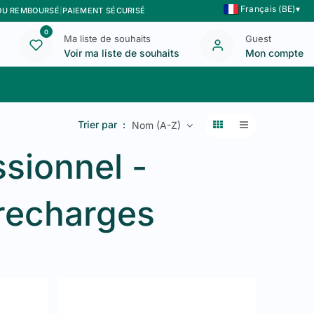
Français (BE)
▾
 OU REMBOURSÉ
|
PAIEMENT SÉCURISÉ
0
Ma liste de souhaits
Guest
Voir ma liste de souhaits
Mon compte
Blog
Nous contacter
Trier par :
Nom (A-Z)
ssionnel -
recharges
e rouleaux -
300 m x 300 mm
et
300 m x 450 mm
-