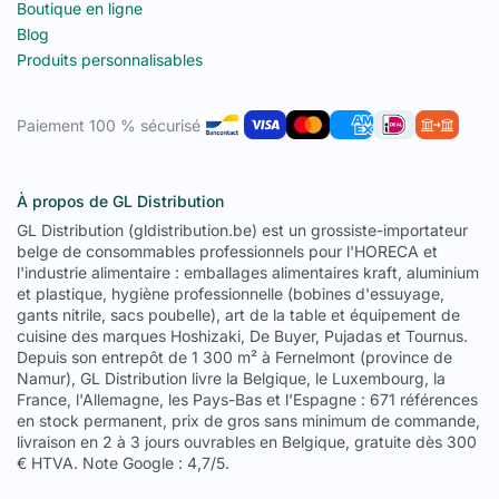
le papier blanc car ses fibres sont moins transformées. Il
Boutique en ligne
supporte le poids et une humidité modérée.
Blog
Image écoresponsable
— Le sac kraft brun est devenu le
Produits personnalisables
symbole d'un service à emporter responsable. Il remplace
les sacs plastique et communique un engagement
environnemental auprès des clients.
Paiement 100 % sécurisé
Recyclable
— Les sacs kraft se recyclent dans la filière
papier-carton standard.
Découvrez aussi nos
sacs sandwich kraft
,nos
gamme
À propos de GL Distribution
d'emballages kraft
(boîtes burger, barquettes), ainsi que nos
gamme complète d'emballages alimentaires
GL Distribution (gldistribution.be) est un grossiste-importateur
.
Contactez-nous
au
belge de consommables professionnels pour l'HORECA et
+32 (0) 495 41 41 59
.
l'industrie alimentaire : emballages alimentaires kraft, aluminium
Questions fréquentes — Sacs
et plastique, hygiène professionnelle (bobines d'essuyage,
gants nitrile, sacs poubelle), art de la table et équipement de
kraft
cuisine des marques Hoshizaki, De Buyer, Pujadas et Tournus.
Depuis son entrepôt de 1 300 m² à Fernelmont (province de
Quelle taille de sac kraft choisir pour des
Namur), GL Distribution livre la Belgique, le Luxembourg, la
boîtes burger ?
France, l'Allemagne, les Pays-Bas et l'Espagne : 671 références
en stock permanent, prix de gros sans minimum de commande,
Pour
1 boîte burger standard
(11.5 ou 15 cm), le sac
26 x 17 x
livraison en 2 à 3 jours ouvrables en Belgique, gratuite dès 300
26 cm
est idéal — assez large pour la boîte plus une serviette
€ HTVA. Note Google : 4,7/5.
ou une sauce. Pour
2–3 boîtes
ou une commande complète
(burger + frites + boisson), le sac
32 x 22 x 26 cm
contient