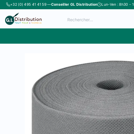
Se rendre au contenu
+32 (0) 495 41 41 59 —
Conseiller GL Distribution
Lun-Ven : 8h30 - 
Boutique
Catégories