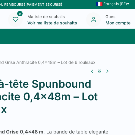
Français (BE)
▾
 OU REMBOURSÉ
|
PAIEMENT SÉCURISÉ
0
Ma liste de souhaits
Guest
Voir ma liste de souhaits
Mon compte
Blog
Nous contacter
d Grise Anthracite 0,4x48m – Lot de 6 rouleaux
à-tête Spunbound
acite 0,4x48m – Lot
ux
d Grise 0,4x48 m
. La bande de table elegante