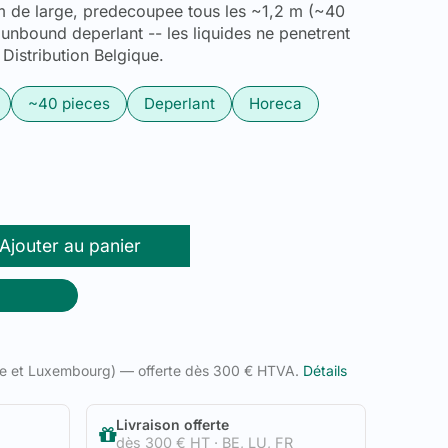
m de large, predecoupee tous les ~1,2 m (~40
punbound deperlant -- les liquides ne penetrent
 Distribution Belgique.
~40 pieces
Deperlant
Horeca
Ajouter au panier
ue et Luxembourg) — offerte dès 300 € HTVA.
Détails
Livraison offerte
dès 300 € HT · BE, LU, FR