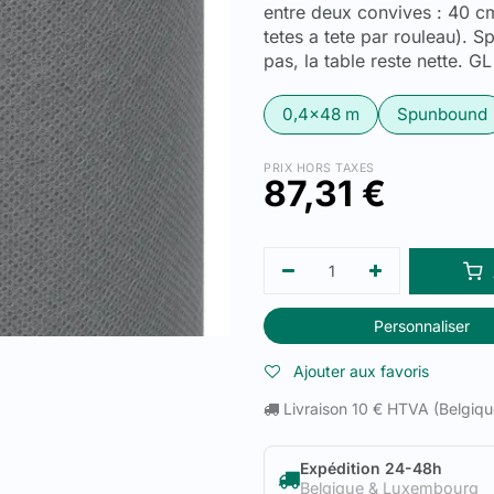
entre deux convives : 40 c
tetes a tete par rouleau). S
pas, la table reste nette. GL
0,4x48 m
Spunbound
PRIX HORS TAXES
87,31
€
Personnaliser
Ajouter aux favoris
Livraison 10 € HTVA (Belgiq
Expédition 24-48h
Belgique & Luxembourg