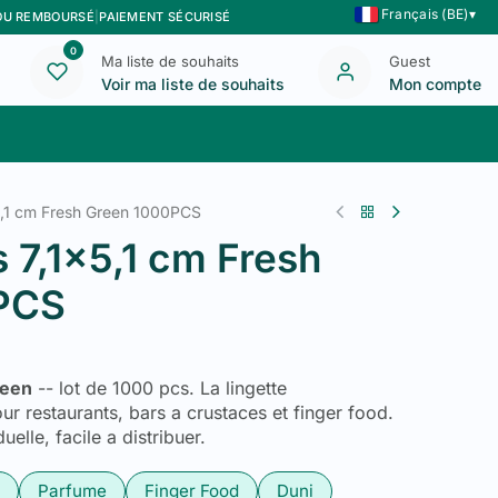
Français (BE)
▾
 OU REMBOURSÉ
|
PAIEMENT SÉCURISÉ
0
Ma liste de souhaits
Guest
Voir ma liste de souhaits
Mon compte
Blog
Nous contacter
5,1 cm Fresh Green 1000PCS
 7,1x5,1 cm Fresh
PCS
reen
-- lot de 1000 pcs. La lingette
ur restaurants, bars a crustaces et finger food.
elle, facile a distribuer.
Parfume
Finger Food
Duni