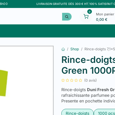
16h00
LIVRAISON GRATUITE DÈS 300 € HT
|
100% SATISFAIT
0
Mon panier
0,00
€
Meilleurs Ventes
Personnalisation
Marque F&G
Shop
Rince-doigts 7,1x
Rince-doigts
Green 1000
(0 avis)
Rince-doigts
Duni Fresh G
rafraichissante parfumee po
Presente en pochette individu
Rince-doigts
1000 pcs