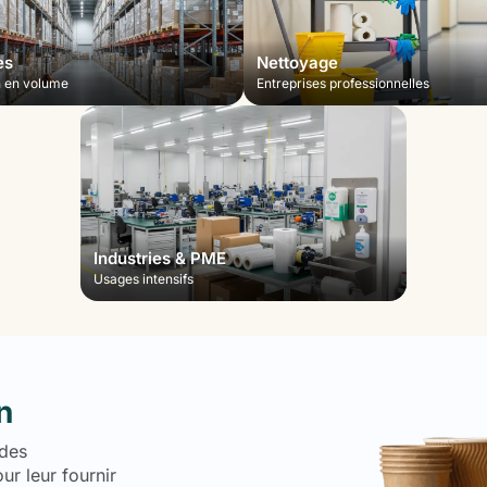
es
Nettoyage
n en volume
Entreprises professionnelles
Industries & PME
Usages intensifs
n
 des
r leur fournir