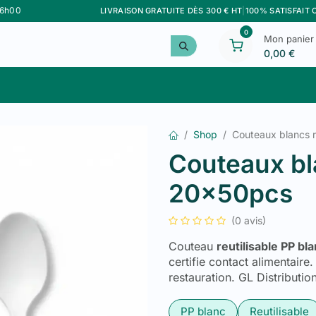
16h00
LIVRAISON GRATUITE DÈS 300 € HT
|
100% SATISFAIT
0
Mon panier
0,00
€
Meilleurs Ventes
Personnalisation
Marque F&G
Shop
Couteaux blancs r
Couteaux bla
20x50pcs
(0 avis)
Couteau
reutilisable PP bl
certifie contact alimentair
restauration. GL Distribut
PP blanc
Reutilisable