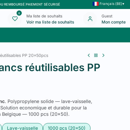
Français (BE)
▾
 OU REMBOURSÉ
|
PAIEMENT SÉCURISÉ
0
Ma liste de souhaits
Guest
Voir ma liste de souhaits
Mon compte
Blog
Nous contacter
éutilisables PP 20x50pcs
ncs réutilisables PP
anc
. Polypropylene solide — lave-vaisselle,
e. Solution economique et durable pour la
ion Belgique — 1000 pcs (20x50).
Lave-vaisselle
1000 pcs (20x50)