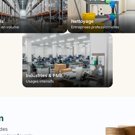
es
Nettoyage
n en volume
Entreprises professionnelles
Industries & PME
Usages intensifs
n
 des