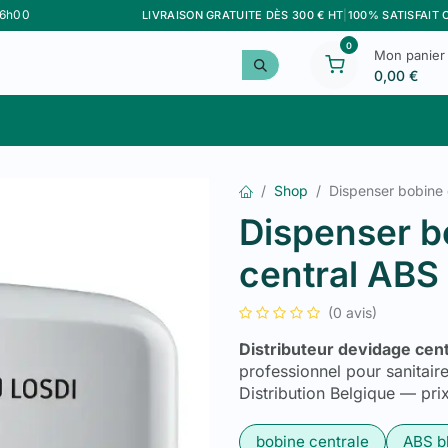
16h00
LIVRAISON GRATUITE DÈS 300 € HT
|
100% SATISFAIT
0
Mon panier
0,00
€
Meilleurs Ventes
Personnalisation
Marque F&G
Shop
Dispenser bobine
Dispenser b
central ABS
(0 avis)
Distributeur devidage cen
professionnel pour sanitair
Distribution Belgique — pri
bobine centrale
ABS b