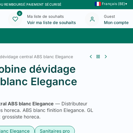
Français (BE)
▾
 OU REMBOURSÉ
|
PAIEMENT SÉCURISÉ
0
Ma liste de souhaits
Guest
Voir ma liste de souhaits
Mon compte
Blog
Nous contacter
 dévidage central ABS blanc Elegance
obine dévidage
 blanc Elegance
tral ABS blanc Elegance
— Distributeur
es horeca. ABS blanc finition Elegance. GL
x grossiste horeca.
lanc Elegance
Sanitaires pro