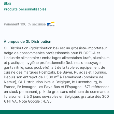
Blog
ingrédients intégré)
Grande cuisine / restauration collective
→ table positive
Produits personnalisables
4 portes (stockage maximal)
Découvrez également nos
armoires réfrigérées positives
(600L
Paiement 100 % sécurisé
et 1200L), notre
saladettes
et notre
gamme de réfrigération
professionnelle
.
Contactez-nous
au
+32 (0) 495 41 41 59
.
Questions fréquentes — Tables
À propos de GL Distribution
réfrigérées
GL Distribution (gldistribution.be) est un grossiste-importateur
belge de consommables professionnels pour l'HORECA et
l'industrie alimentaire : emballages alimentaires kraft, aluminium
Table réfrigérée ou armoire réfrigérée ?
et plastique, hygiène professionnelle (bobines d'essuyage,
Les deux sont complémentaires. Une
table réfrigérée
combine
gants nitrile, sacs poubelle), art de la table et équipement de
plan de travail et stockage au froid en un seul meuble — elle
cuisine des marques Hoshizaki, De Buyer, Pujadas et Tournus.
s'installe au poste de préparation pour garder les ingrédients à
Depuis son entrepôt de 1 300 m² à Fernelmont (province de
portée de main. Une
armoire réfrigérée
est un meuble vertical
Namur), GL Distribution livre la Belgique, le Luxembourg, la
de grande capacité (600L ou 1200L) pour le stock principal. En
France, l'Allemagne, les Pays-Bas et l'Espagne : 671 références
cuisine professionnelle : la table sert au
service actif
, l'armoire
en stock permanent, prix de gros sans minimum de commande,
au
stock quotidien
.
livraison en 2 à 3 jours ouvrables en Belgique, gratuite dès 300
€ HTVA. Note Google : 4,7/5.
Table à pizza ou table positive standard :
quelle différence ?