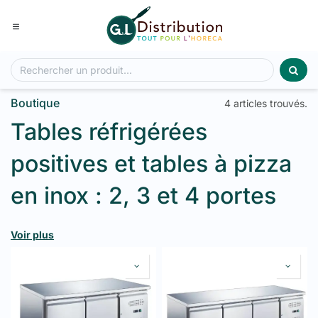
Se rendre au contenu
Boutique
4 articles trouvés.
Tables réfrigérées
positives et tables à pizza
en inox : 2, 3 et 4 portes
GL Distribution propose des
tables réfrigérées positives en
Voir plus
inox
à
2, 3 et 4 portes
et des
tables à pizza réfrigérées
à
2 et
3 portes
. Plan de travail en inox + stockage réfrigéré intégré.
Température
+2°C à +8°C
, froid ventilé, construction tout inox.
Pour restaurants, pizzerias, snacks et cuisines professionnelles.
Prix grossiste, stock permanent, livraison en Belgique et au
Luxembourg.