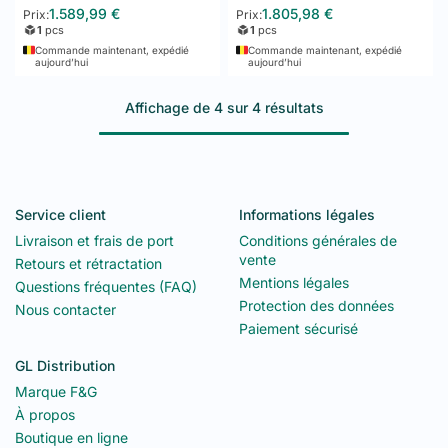
1.589,99
€
1.805,98
€
Prix:
Prix:
les
pizzerias
: plan de travail en marbre ou granit pour l’étalage
1
pcs
1
pcs
de la pâte + vitrine à ingrédients réfrigérée au-dessus +
Commande maintenant, expédié
Commande maintenant, expédié
compartiments de stockage en dessous.
aujourd’hui
aujourd’hui
Table à pizza réfrigérée inox 2 portes
(GLD-F654) : table
Affichage de 4 sur 4 résultats
à pizza compacte avec 2 compartiments réfrigérés sous le
plan de travail et une vitrine à ingrédients réfrigérée au-
dessus pour maintenir les garnitures (mozzarella, légumes,
charcuterie) à température. Format 2 portes pour pizzerias
standards.
Table à pizza réfrigérée inox 3 portes
(GLD-F655) :
Service client
Informations légales
version grande capacité avec 3 compartiments et plan de
Livraison et frais de port
Conditions générales de
travail plus large. Pour pizzerias à gros volumes et
vente
restaurants à large offre de pizzas.
Retours et rétractation
Mentions légales
Questions fréquentes (FAQ)
Quelle table réfrigérée pour quel
Protection des données
Nous contacter
usage ?
Paiement sécurisé
GL Distribution
Poste de préparation standard
→ table positive 2 portes
(compacte)
Marque F&G
Cuisine de restaurant
→ table positive 3 ou 4 portes
À propos
(selon la taille)
Boutique en ligne
Pizzeria
→ table à pizza 2 ou 3 portes (avec bac à