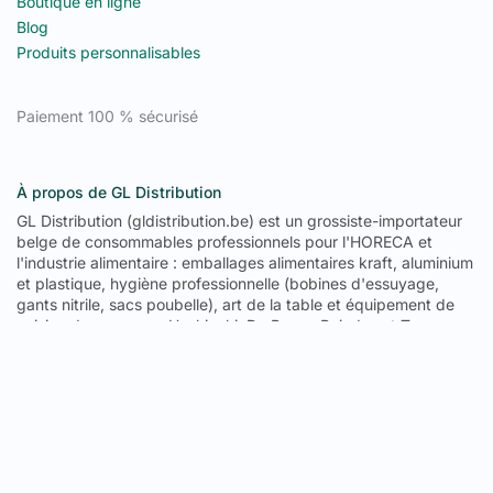
Boutique en ligne
Blog
Produits personnalisables
Paiement 100 % sécurisé
À propos de GL Distribution
GL Distribution (gldistribution.be) est un grossiste-importateur
belge de consommables professionnels pour l'HORECA et
l'industrie alimentaire : emballages alimentaires kraft, aluminium
et plastique, hygiène professionnelle (bobines d'essuyage,
gants nitrile, sacs poubelle), art de la table et équipement de
cuisine des marques Hoshizaki, De Buyer, Pujadas et Tournus.
Depuis son entrepôt de 1 300 m² à Fernelmont (province de
Namur), GL Distribution livre la Belgique, le Luxembourg, la
France, l'Allemagne, les Pays-Bas et l'Espagne : 671 références
en stock permanent, prix de gros sans minimum de commande,
livraison en 2 à 3 jours ouvrables en Belgique, gratuite dès 300
€ HTVA. Note Google : 4,7/5.